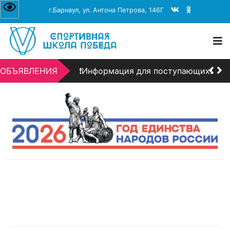
г.Барнаул, ул. Антона Петрова, 146Г
❗Информация для поступающих❗
+7 (3852) 206-156
dbarnaul@mail.ru
пн-пт 08:00–17:00
День открытых дверей!!!
ОБЪЯВЛЕНИЯ
❗Информация для поступающих❗
День открытых дверей!!!