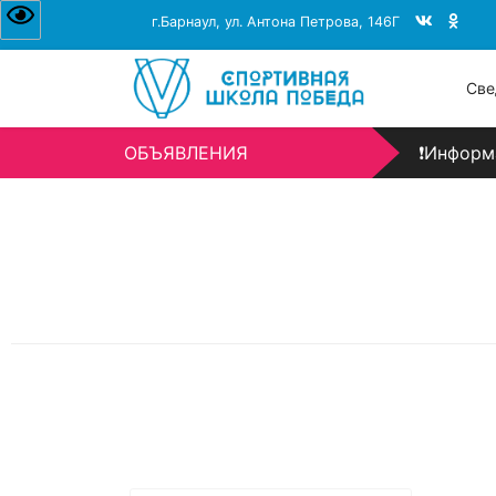
❗Информ
г.Барнаул, ул. Антона Петрова, 146Г
День отк
Све
❗Информ
ОБЪЯВЛЕНИЯ
День отк