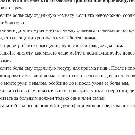
лать, если в семье кто-то заболел гриппом
или коронавирусн
овите врача.
елите больному отдельную комнату. Если это невозможно, соблю
от больного.
раничьте до минимума контакт между больным и близкими, особ
и, страдающими хроническими заболеваниями.
то проветривайте помещение, лучше всего каждые два часа.
храняйте чистоту, как можно чаще мойте и дезинфицируйте по
вами.
елите больному отдельную посуду для приема пищи. После испо
ицировать. Больной должен питаться отдельно от других членов
то мойте руки с мылом, особенно до и после ухода за больным.
живая за больным, обязательно используйте маски и перчатки, 
живать за больным должен только один член семьи.
омнате больного используйте дезинфицирующие средства, протир