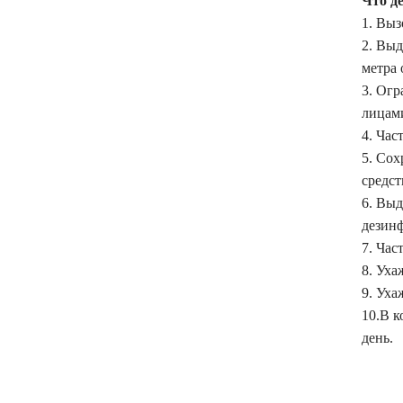
Что де
1. Выз
2. Выд
метра 
3. Ог
лицам
4. Час
5. Со
средст
6. Выд
дезинф
7. Час
8. Уха
9. Уха
10.В к
день.