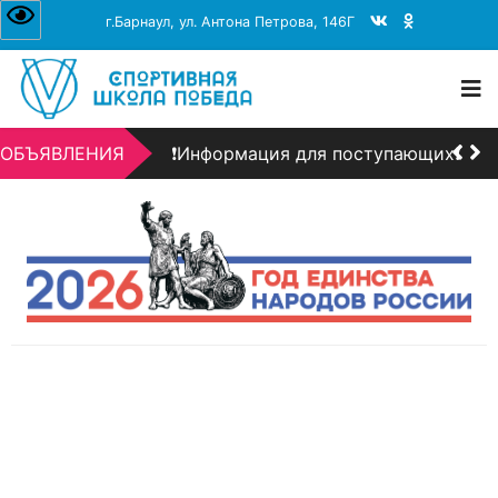
г.Барнаул, ул. Антона Петрова, 146Г
❗Информация для поступающих❗
+7 (3852) 206-156
dbarnaul@mail.ru
пн-пт 08:00–17:00
День открытых дверей!!!
ОБЪЯВЛЕНИЯ
❗Информация для поступающих❗
День открытых дверей!!!