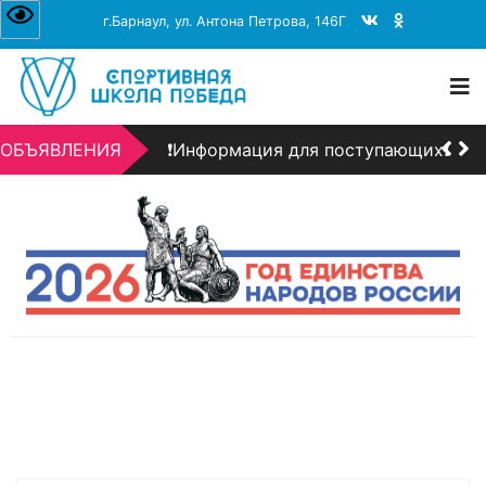
г.Барнаул, ул. Антона Петрова, 146Г
❗Информация для поступающих❗
+7 (3852) 206-156
dbarnaul@mail.ru
пн-пт 08:00–17:00
День открытых дверей!!!
ОБЪЯВЛЕНИЯ
❗Информация для поступающих❗
День открытых дверей!!!