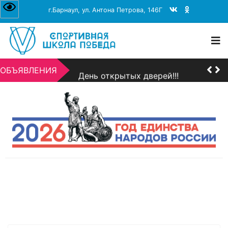
г.Барнаул, ул. Антона Петрова, 146Г
+7 (3852) 206-156
dbarnaul@mail.ru
пн-пт 08:00–17:00
❗Информация для поступающих❗
ОБЪЯВЛЕНИЯ
День открытых дверей!!!
❗Информация для поступающих❗
День открытых дверей!!!