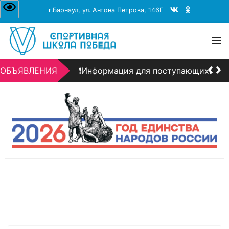
г.Барнаул, ул. Антона Петрова, 146Г
❗Информация для поступающих❗
+7 (3852) 206-156
dbarnaul@mail.ru
пн-пт 08:00–17:00
День открытых дверей!!!
ОБЪЯВЛЕНИЯ
❗Информация для поступающих❗
День открытых дверей!!!